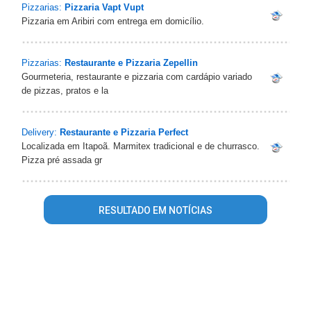
Pizzarias:
Pizzaria Vapt Vupt
Pizzaria em Aribiri com entrega em domicílio.
Pizzarias:
Restaurante e Pizzaria Zepellin
Gourmeteria, restaurante e pizzaria com cardápio variado
de pizzas, pratos e la
Delivery:
Restaurante e Pizzaria Perfect
Localizada em Itapoã. Marmitex tradicional e de churrasco.
Pizza pré assada gr
RESULTADO EM NOTÍCIAS
Warning
: mysql_fetch_array() expects parameter 1 to be
resource, array given in
/home/guiavilavelhaonline/www/conteudo_resultado_busca.ph
on line
344