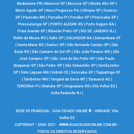
Medianeira-PR
|
Mirassol-SP
|
Mococa-SP
|
Monte Alto-SP
|
Morro Agudo-SP
|
Novo Progresso-PA
|
Olímpia-SP
|
Osasco-
SP
|
Paracatu-MG
|
Parnaíba-PI
|
Peruíbe-SP
|
Piracicaba-SP
|
Pirassununga-SP
|
PORTO ALEGRE-RS
|
Porto Seguro-BA
|
Praia Grande-SP
|
Ribeirão Preto-SP
|
RIO DE JANEIRO-RJ
|
Rolim de Moura-RO
|
Salto-SP
|
SALVADOR-BA
|
Samambaia-DF
|
Santa Maria-RS
|
Santos-SP
|
São Bernardo Campo-SP
|
São
Borja-RS
|
São Caetano do Sul-SP
|
São João Paraíso-MG
|
São
José Campos-SP
|
São José do Rio Preto-SP
|
São Paulo
(Itaquera)-SP
|
São Pedro-SP
|
São Sebastião-SP
|
Sertãozinho-
SP
|
Sete Lagoas-MG
|
Sobral-CE
|
Sorocaba-SP
|
Taguatinga-DF
|
Taiobeiras-MG
|
Tangará da Serra-MT
|
Tarauacá-AC
|
TERESINA-PI
|
Ubatuba-SP
|
Uruguaiana-RS
|
Vila Velha-ES
|
Volta Redonda-RJ
|
REDE DE FRANQUIA - GUIA CIDADE ONLINE ® - UNIDADE: Vila
Velha-ES
COPYRIGHT • 2006-2021 -
WWW.GUIACIDADEONLINE.COM.BR
-
TODOS OS DIREITOS RESERVADOS