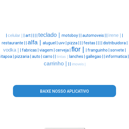
teclado |
irene |
|
celular |
|
art |
|
|
|
motoboy |
|
automoveis |
|
|
alfa |
restaurante |
|
aluguel |
uvv |
pizza |
|
|
festas |
|
|
|
distribuidora |
flor |
vodka |
|
fabricas |
viagem |
cerveja |
|
franguinho |
sorvete |
itapoa |
pizzaria |
auto |
carro |
|
lanches |
gallegao |
|
informatica |
tintas |
carrinho |
|
|
imoveis |
BAIXE NOSSO APLICATIVO