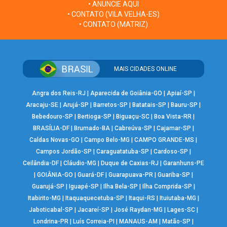
• ANUNCIE AQUI
• CONTATO (VILA VELHA-ES)
• CONTATO (MATRIZ)
MAIS CIDADES ONLINE
Angra dos Reis-RJ
|
Aparecida de Goiânia-GO
|
Apiaí-SP
|
Aracaju-SE
|
Arujá-SP
|
Barretos-SP
|
Batatais-SP
|
Bauru-SP
|
Bebedouro-SP
|
Bertioga-SP
|
Biguaçu-SC
|
Boa Vista-RR
|
BRASÍLIA-DF
|
Brumado-BA
|
Cabreúva-SP
|
Cajamar-SP
|
Caldas Novas-GO
|
Campo Belo-MG
|
CAMPO GRANDE-MS
|
Campos Jordão-SP
|
Caraguatatuba-SP
|
Cardoso-SP
|
Ceilândia-DF
|
Cláudio-MG
|
Duque de Caxias-RJ
|
Garanhuns-PE
|
GOIÂNIA-GO
|
Guará-DF
|
Guarapuava-PR
|
Guariba-SP
|
Guarujá-SP
|
Iguapé-SP
|
Ilha Bela-SP
|
Ilha Comprida-SP
|
Itabirito-MG
|
Itaquaquecetuba-SP
|
Itaqui-RS
|
Ituiutaba-MG
|
Jaboticabal-SP
|
Jacareí-SP
|
José Raydan-MG
|
Lages-SC
|
Londrina-PR
|
Luís Correia-PI
|
MANAUS-AM
|
Matão-SP
|