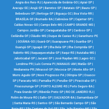
Angra dos Reis-RJ
|
Aparecida de Goiânia-GO
|
Apiaí-SP
|
Aracaju-SE
|
Arujá-SP
|
Barretos-SP
|
Batatais-SP
|
Bauru-SP
|
Bebedouro-SP
|
Bertioga-SP
|
Biguaçu-SC
|
Boa Vista-RR
|
BRASÍLIA-DF
|
Brumado-BA
|
Cabreúva-SP
|
Cajamar-SP
|
Caldas Novas-GO
|
Campo Belo-MG
|
CAMPO GRANDE-MS
|
Campos Jordão-SP
|
Caraguatatuba-SP
|
Cardoso-SP
|
Ceilândia-DF
|
Cláudio-MG
|
Duque de Caxias-RJ
|
Garanhuns-PE
|
GOIÂNIA-GO
|
Guará-DF
|
Guarapuava-PR
|
Guariba-SP
|
Guarujá-SP
|
Iguapé-SP
|
Ilha Bela-SP
|
Ilha Comprida-SP
|
Itabirito-MG
|
Itaquaquecetuba-SP
|
Itaqui-RS
|
Ituiutaba-MG
|
Jaboticabal-SP
|
Jacareí-SP
|
José Raydan-MG
|
Lages-SC
|
Londrina-PR
|
Luís Correia-PI
|
MANAUS-AM
|
Matão-SP
|
Medianeira-PR
|
Mirassol-SP
|
Mococa-SP
|
Monte Alto-SP
|
Morro Agudo-SP
|
Novo Progresso-PA
|
Olímpia-SP
|
Osasco-
SP
|
Paracatu-MG
|
Parnaíba-PI
|
Peruíbe-SP
|
Piracicaba-SP
|
Pirassununga-SP
|
PORTO ALEGRE-RS
|
Porto Seguro-BA
|
Praia Grande-SP
|
Ribeirão Preto-SP
|
RIO DE JANEIRO-RJ
|
Rolim de Moura-RO
|
Salto-SP
|
SALVADOR-BA
|
Samambaia-DF
|
Santa Maria-RS
|
Santos-SP
|
São Bernardo Campo-SP
|
São
Borja-RS
|
São Caetano do Sul-SP
|
São João Paraíso-MG
|
São