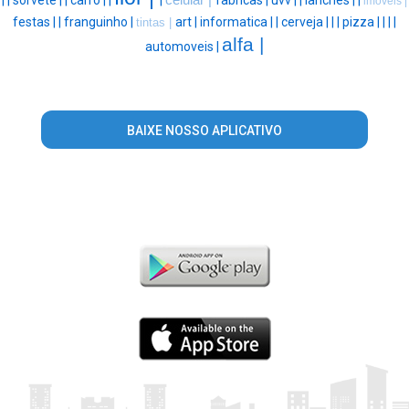
|
|
sorvete |
|
carro |
|
|
celular |
fabricas |
uvv |
|
lanches |
|
imoveis |
festas |
|
franguinho |
art |
informatica |
|
cerveja |
|
|
pizza |
|
|
|
tintas |
alfa |
automoveis |
BAIXE NOSSO APLICATIVO