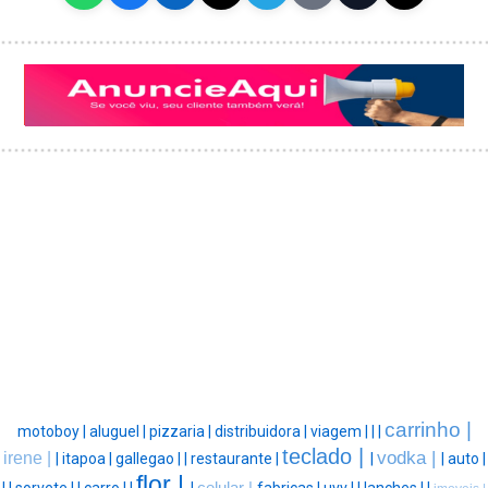
carrinho |
motoboy |
aluguel |
pizzaria |
distribuidora |
viagem |
|
|
teclado |
vodka |
irene |
|
itapoa |
gallegao |
|
restaurante |
|
|
auto |
flor |