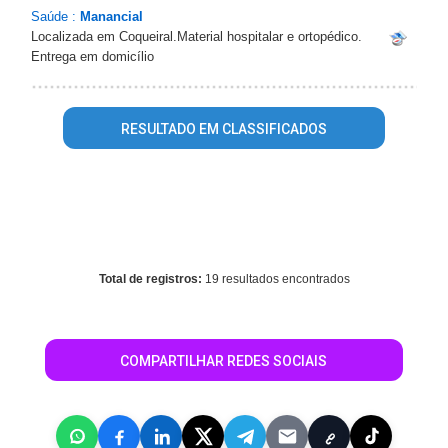
Saúde :
Manancial
Localizada em Coqueiral.Material hospitalar e ortopédico.
Entrega em domicílio
RESULTADO EM CLASSIFICADOS
Warning
: mysql_fetch_array() expects parameter 1 to be
resource, array given in
/home/guiavilavelhaonline/www/conteudo_resultado_busca.ph
on line
496
Total de registros:
19 resultados encontrados
COMPARTILHAR REDES SOCIAIS