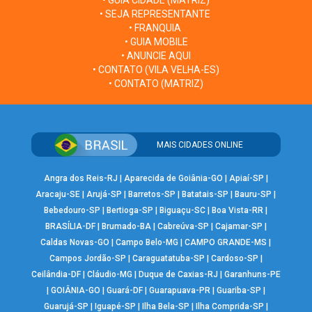
• SEJA REPRESENTANTE
• FRANQUIA
• GUIA MOBILE
• ANUNCIE AQUI
• CONTATO (VILA VELHA-ES)
• CONTATO (MATRIZ)
MAIS CIDADES ONLINE
Angra dos Reis-RJ
|
Aparecida de Goiânia-GO
|
Apiaí-SP
|
Aracaju-SE
|
Arujá-SP
|
Barretos-SP
|
Batatais-SP
|
Bauru-SP
|
Bebedouro-SP
|
Bertioga-SP
|
Biguaçu-SC
|
Boa Vista-RR
|
BRASÍLIA-DF
|
Brumado-BA
|
Cabreúva-SP
|
Cajamar-SP
|
Caldas Novas-GO
|
Campo Belo-MG
|
CAMPO GRANDE-MS
|
Campos Jordão-SP
|
Caraguatatuba-SP
|
Cardoso-SP
|
Ceilândia-DF
|
Cláudio-MG
|
Duque de Caxias-RJ
|
Garanhuns-PE
|
GOIÂNIA-GO
|
Guará-DF
|
Guarapuava-PR
|
Guariba-SP
|
Guarujá-SP
|
Iguapé-SP
|
Ilha Bela-SP
|
Ilha Comprida-SP
|