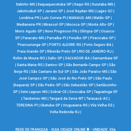
Itabirito-MG
|
Itaquaquecetuba-SP
|
Itaqui-RS
|
Ituiutaba-MG
|
Jaboticabal-SP
|
Jacareí-SP
|
José Raydan-MG
|
Lages-SC
|
Londrina-PR
|
Luís Correia-PI
|
MANAUS-AM
|
Matão-SP
|
Medianeira-PR
|
Mirassol-SP
|
Mococa-SP
|
Monte Alto-SP
|
Morro Agudo-SP
|
Novo Progresso-PA
|
Olímpia-SP
|
Osasco-
SP
|
Paracatu-MG
|
Parnaíba-PI
|
Peruíbe-SP
|
Piracicaba-SP
|
Pirassununga-SP
|
PORTO ALEGRE-RS
|
Porto Seguro-BA
|
Praia Grande-SP
|
Ribeirão Preto-SP
|
RIO DE JANEIRO-RJ
|
Rolim de Moura-RO
|
Salto-SP
|
SALVADOR-BA
|
Samambaia-DF
|
Santa Maria-RS
|
Santos-SP
|
São Bernardo Campo-SP
|
São
Borja-RS
|
São Caetano do Sul-SP
|
São João Paraíso-MG
|
São
José Campos-SP
|
São José do Rio Preto-SP
|
São Paulo
(Itaquera)-SP
|
São Pedro-SP
|
São Sebastião-SP
|
Sertãozinho-
SP
|
Sete Lagoas-MG
|
Sobral-CE
|
Sorocaba-SP
|
Taguatinga-DF
|
Taiobeiras-MG
|
Tangará da Serra-MT
|
Tarauacá-AC
|
TERESINA-PI
|
Ubatuba-SP
|
Uruguaiana-RS
|
Vila Velha-ES
|
Volta Redonda-RJ
|
REDE DE FRANQUIA - GUIA CIDADE ONLINE ® - UNIDADE: Vila