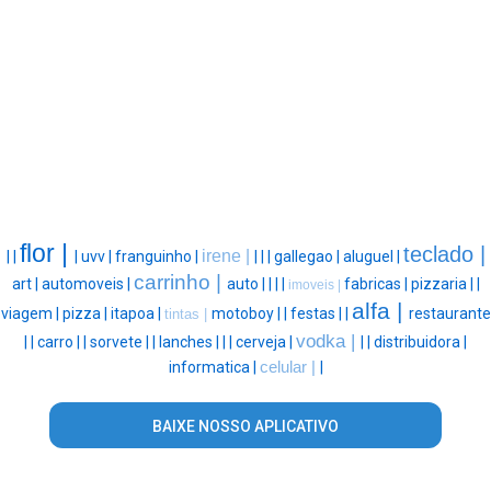
flor |
teclado |
irene |
|
|
|
uvv |
franguinho |
|
|
|
gallegao |
aluguel |
carrinho |
art |
automoveis |
auto |
|
|
|
fabricas |
pizzaria |
|
imoveis |
alfa |
viagem |
pizza |
itapoa |
motoboy |
|
festas |
|
restaurante
tintas |
vodka |
|
|
carro |
|
sorvete |
|
lanches |
|
|
cerveja |
|
|
distribuidora |
informatica |
celular |
|
BAIXE NOSSO APLICATIVO